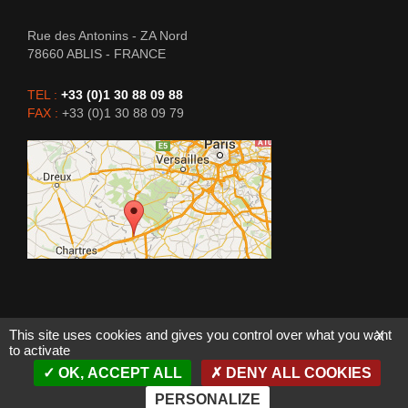
Rue des Antonins - ZA Nord
78660
ABLIS
-
FRANCE
TEL :
+33 (0)1 30 88 09 88
FAX :
+33 (0)1 30 88 09 79
This site uses cookies and gives you control over what you want
X
to activate
DitchWitch France 2015 - - Tous droits réservés
OK, ACCEPT ALL
DENY ALL COOKIES
Mentions légales
Politique de confidentialité
Crédits
Plan du site
PERSONALIZE