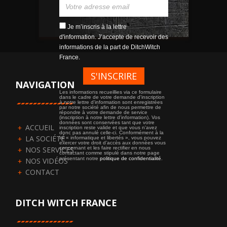
Je m’inscris à la lettre
d'information. J’accepte de recevoir des
informations de la part de DitchWitch
France.
NAVIGATION
Les informations recueillies via ce formulaire
dans le cadre de votre demande d'inscription
à notre lettre d'information sont enregistrées
par notre société afin de nous permettre de
répondre à votre demande de service
(inscription à notre lettre d'information). Vos
données sont conservées tant que votre
ACCUEIL
inscription reste valide et que vous n'avez
donc pas annulé celle-ci. Conformément à la
LA SOCIÉTÉ
loi « informatique et libertés », vous pouvez
exercer votre droit d’accès aux données vous
NOS SERVICES
concernant et les faire rectifier en nous
contactant comme stipulé dans notre page
présentant notre
politique de confidentialité
.
NOS VIDÉOS
CONTACT
DITCH WITCH FRANCE