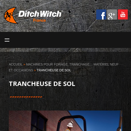
MENU
ACCUEIL
LA SOCIÉTÉ
ACCUEIL
>
MACHINES POUR FORAGE, TRANCHAGE… MATÉRIEL NEUF
ET OCCASIONS
>
TRANCHEUSE DE SOL
MACHINES
TRANCHEUSE DE SOL
SERVICES
VOS MÉTIERS
BLOG
CONTACT