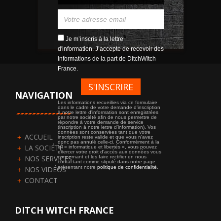
Je m’inscris à la lettre
d'information. J’accepte de recevoir des
informations de la part de DitchWitch
France.
NAVIGATION
Les informations recueillies via ce formulaire
dans le cadre de votre demande d'inscription
à notre lettre d'information sont enregistrées
par notre société afin de nous permettre de
répondre à votre demande de service
(inscription à notre lettre d'information). Vos
données sont conservées tant que votre
ACCUEIL
inscription reste valide et que vous n'avez
donc pas annulé celle-ci. Conformément à la
LA SOCIÉTÉ
loi « informatique et libertés », vous pouvez
exercer votre droit d’accès aux données vous
NOS SERVICES
concernant et les faire rectifier en nous
contactant comme stipulé dans notre page
présentant notre
politique de confidentialité
.
NOS VIDÉOS
CONTACT
DITCH WITCH FRANCE