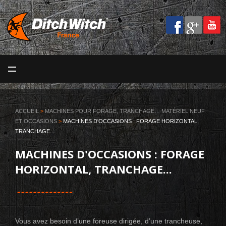
MENU
ACCUEIL
LA SOCIÉTÉ
ACCUEIL
>
MACHINES POUR FORAGE, TRANCHAGE… MATÉRIEL NEUF
ET OCCASIONS
>
MACHINES D'OCCASIONS : FORAGE HORIZONTAL,
MACHINES
TRANCHAGE...
SERVICES
MACHINES D'OCCASIONS : FORAGE
VOS MÉTIERS
HORIZONTAL, TRANCHAGE...
BLOG
CONTACT
Vous avez besoin d’une foreuse dirigée, d’une trancheuse,