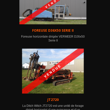
FOREUSE D36X50 SERIE II
Foreuse horizontale dirigée VERMEER D26x50
Serie II
JT2720
La Ditch Witch JT2720 est une unité de forage
dirigé horizontal d’une puissance et d’un