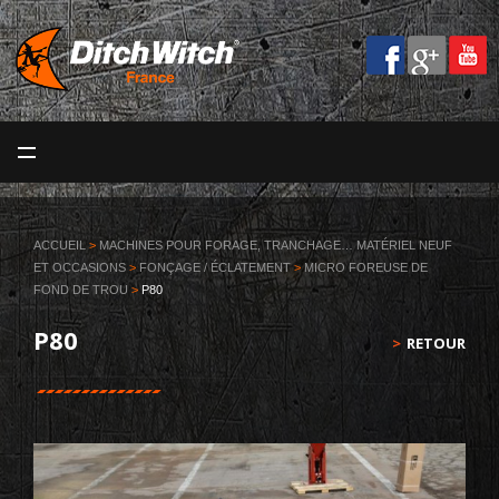
MENU
ACCUEIL
LA SOCIÉTÉ
ACCUEIL
>
MACHINES POUR FORAGE, TRANCHAGE… MATÉRIEL NEUF
ET OCCASIONS
>
FONÇAGE / ÉCLATEMENT
>
MICRO FOREUSE DE
MACHINES
FOND DE TROU
>
P80
SERVICES
P80
RETOUR
VOS MÉTIERS
BLOG
CONTACT