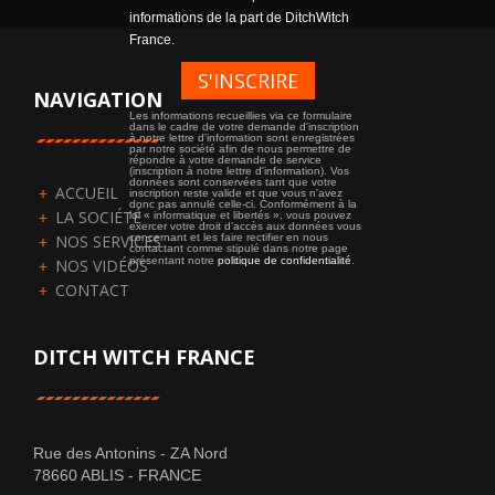
informations de la part de DitchWitch
France.
NAVIGATION
Les informations recueillies via ce formulaire
dans le cadre de votre demande d'inscription
à notre lettre d'information sont enregistrées
par notre société afin de nous permettre de
répondre à votre demande de service
(inscription à notre lettre d'information). Vos
données sont conservées tant que votre
ACCUEIL
inscription reste valide et que vous n'avez
donc pas annulé celle-ci. Conformément à la
LA SOCIÉTÉ
loi « informatique et libertés », vous pouvez
exercer votre droit d’accès aux données vous
NOS SERVICES
concernant et les faire rectifier en nous
contactant comme stipulé dans notre page
présentant notre
politique de confidentialité
.
NOS VIDÉOS
CONTACT
DITCH WITCH FRANCE
Rue des Antonins - ZA Nord
78660
ABLIS
-
FRANCE