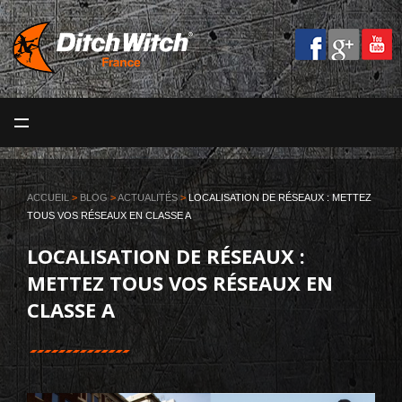
MENU
ACCUEIL
LA SOCIÉTÉ
ACCUEIL
>
BLOG
>
ACTUALITÉS
>
LOCALISATION DE RÉSEAUX : METTEZ
TOUS VOS RÉSEAUX EN CLASSE A
MACHINES
LOCALISATION DE RÉSEAUX :
SERVICES
METTEZ TOUS VOS RÉSEAUX EN
VOS MÉTIERS
CLASSE A
BLOG
CONTACT