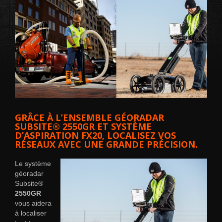
GRÂCE À L’ENSEMBLE GÉORADAR
SUBSITE® 2550GR ET SYSTÈME
D’ASPIRATION FX20, LOCALISEZ VOS
RÉSEAUX AVEC UNE GRANDE PRÉCISION.
Le système
géoradar
Subsite®
2550GR
vous aidera
à localiser